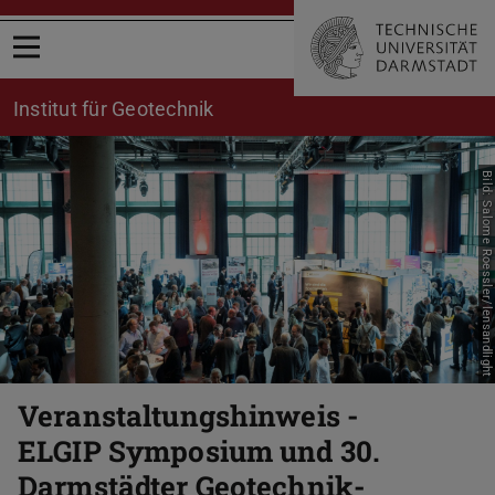
Menü öffnen
Institut für Geotechnik
Bild: Salome Roessler/lensandlight
Zurück
Vor
Veranstaltungshinweis -
ELGIP Symposium und 30.
Darmstädter Geotechnik-