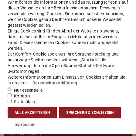
Unser Team
Wir möchten die Informationen und das Nutzungserlebnis auf
dieser Webseite an Ihre Bedürfnisse anpassen. Deswegen
verwenden wir sog. Cookies. Sie können selbst entscheiden,
welche Cookies genau bei Ihrem Besuch unserer Webseiten
gesetzt werden sollen.
Einige Cookies sind für den Abruf der Website notwendig,
damit diese auf Ihrem Endgerät richtig anzeigen werden
kann. Diese essentiellen Cookies können nicht abgewählt
werden.
Der Komfort-Cookie speichert Ihre Spracheinstellung und
bevorzugte Suchmaschine, während „Statistik“ die
GeoTalks @TU Darmstadt
Auswertung durch die Open-Source-Statistik-Software
spannende Vorträge aus der geotechnischen Forschung und
„Matomo“ regelt.
Praxis
Weitere Informationen zum Einsatz von Cookies erhalten Sie
in unserer
Datenschutzerklärung
.
Nur essentielle
Komfort
Statistiken
ALLE AKZEPTIEREN
SPEICHERN & SCHLIESSEN
Schwarzes Brett
Impressum
Offene Stellen am Institut und Ausschreibungen unserer
externen Partner