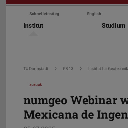
Menü
überspringen
Schnelleinstieg
English
Institut
Studium
Sie befinden sich hier:
TU Darmstadt
FB 13
Institut für Geotechnik
zurück
numgeo Webinar wi
Mexicana de Ingen