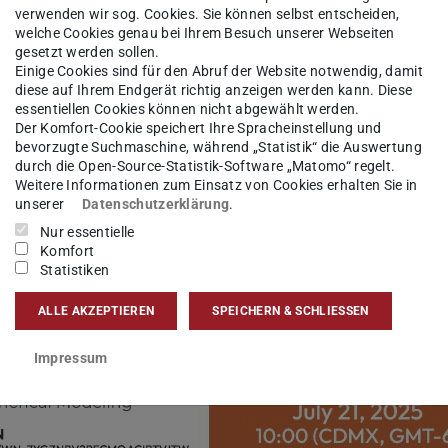
verwenden wir sog. Cookies. Sie können selbst entscheiden,
continuing to advance the field of numerical
welche Cookies genau bei Ihrem Besuch unserer Webseiten
gesetzt werden sollen.
Einige Cookies sind für den Abruf der Website notwendig, damit
diese auf Ihrem Endgerät richtig anzeigen werden kann. Diese
sit our official website:
numgeo.de
essentiellen Cookies können nicht abgewählt werden.
Der Komfort-Cookie speichert Ihre Spracheinstellung und
bevorzugte Suchmaschine, während „Statistik“ die Auswertung
durch die Open-Source-Statistik-Software „Matomo“ regelt.
Weitere Informationen zum Einsatz von Cookies erhalten Sie in
unserer
Datenschutzerklärung
.
Nur essentielle
Komfort
Statistiken
ALLE AKZEPTIEREN
SPEICHERN & SCHLIESSEN
Impressum