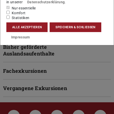
in unserer
Datenschutzerklärung
.
Auslandsförderung
Nur essentielle
Komfort
Statistiken
Bewerbung für das Stipendium zur
ALLE AKZEPTIEREN
SPEICHERN & SCHLIESSEN
Auslandsförderung
Impressum
Bisher geförderte
Auslandsaufenthalte
Fachexkursionen
Vergangene Exkursionen