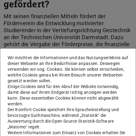
gefördert?
Mit seinen finanziellen Mitteln fördert der
Förderverein die Entwicklung motivierter
Studierender in der Vertiefungsrichtung Geotechnik
an der Technischen Universität Darmstadt. Dazu
gehört die Vergabe der Förderpreise, die finanzielle
Unterstützung von Auslandsaufenthalten und die
Förderung der Geotechnik-Exkursionen.
Wir möchten die Informationen und das Nutzungserlebnis auf
dieser Webseite an Ihre Bedürfnisse anpassen. Deswegen
verwenden wir sog. Cookies. Sie können selbst entscheiden,
welche Cookies genau bei Ihrem Besuch unserer Webseiten
KONTAKT
gesetzt werden sollen.
Einige Cookies sind für den Abruf der Website notwendig,
damit diese auf Ihrem Endgerät richtig anzeigen werden
kann. Diese essentiellen Cookies können nicht abgewählt
Förderpreise
werden.
Der Komfort-Cookie speichert Ihre Spracheinstellung und
bevorzugte Suchmaschine, während „Statistik“ die
Ehemalige Preisträger
Auswertung durch die Open-Source-Statistik-Software
„Matomo“ regelt.
Weitere Informationen zum Einsatz von Cookies erhalten Sie