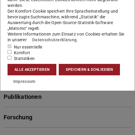
Kontakt
werden.
Der Komfort-Cookie speichert Ihre Spracheinstellung und
alexander.kochnev@tu-...
bevorzugte Suchmaschine, während „Statistik“ die
+49 170 945 1398
Auswertung durch die Open-Source-Statistik-Software
„Matomo“ regelt.
L5|01 406
Weitere Informationen zum Einsatz von Cookies erhalten Sie
in unserer
Datenschutzerklärung
.
Franziska-Braun-Straße 7
Nur essentielle
64287
Darmstadt
Komfort
Statistiken
Links
ALLE AKZEPTIEREN
SPEICHERN & SCHLIESSEN
CyLo-RT
Impressum
Publikationen
Forschung