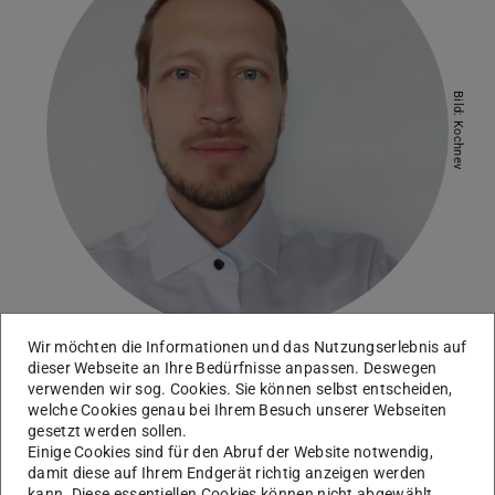
Bild: Kochnev
Wir möchten die Informationen und das Nutzungserlebnis auf
dieser Webseite an Ihre Bedürfnisse anpassen. Deswegen
verwenden wir sog. Cookies. Sie können selbst entscheiden,
Arbeitsgebiet(e)
welche Cookies genau bei Ihrem Besuch unserer Webseiten
Großmaßstäbliche geotechnische Versuche,
gesetzt werden sollen.
Einige Cookies sind für den Abruf der Website notwendig,
Physikalische Modellierung in der Geotechnik
damit diese auf Ihrem Endgerät richtig anzeigen werden
kann. Diese essentiellen Cookies können nicht abgewählt