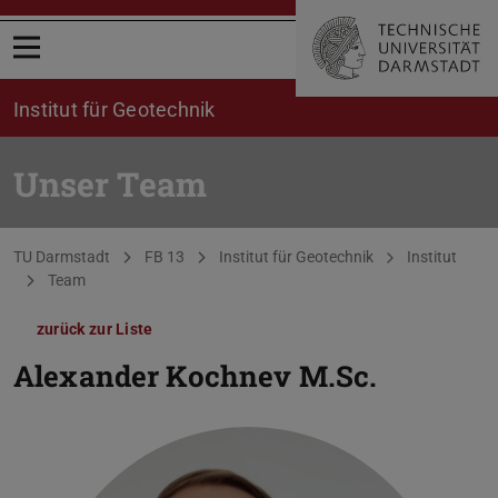
Menü öffnen
Institut für Geotechnik
Unser Team
Sie befinden sich hier:
TU Darmstadt
FB 13
Institut für Geotechnik
Institut
Team
zurück zur Liste
Alexander Kochnev
M.Sc.