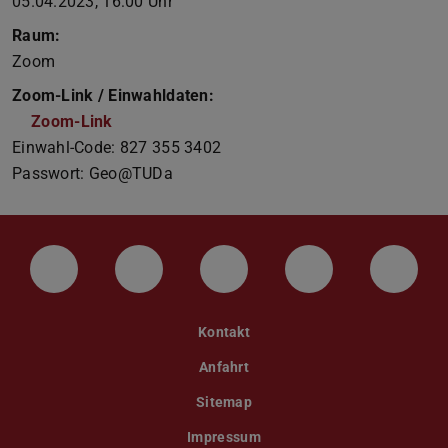
05.04.2023, 16:00 Uhr
Raum:
Zoom
Zoom-Link / Einwahldaten:
Zoom-Link
Einwahl-Code: 827 355 3402
Passwort: Geo@TUDa
LinkedIn-Seite der TU Darmstadt
Instagram-Kanal der TU Darmstad
Bluesky-Kanal der TU D
Facebook-Seite
YouTu
Kontakt
Anfahrt
Sitemap
Impressum