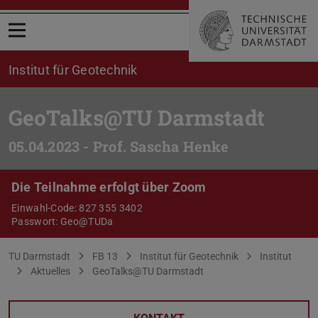
Menü öffnen
Institut für Geotechnik
GeoTalks@TU Darmstadt
05.04.2023 - Prof. Sascha Henke
Die Teilnahme erfolgt über Zoom
Einwahl-Code: 827 355 3402
Passwort: Geo@TUDa
Sie befinden sich hier:
TU Darmstadt
FB 13
Institut für Geotechnik
Institut
Aktuelles
GeoTalks@TU Darmstadt