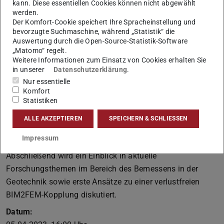
kann. Diese essentiellen Cookies können nicht abgewählt
Die Nutzung numerischer Methoden nimmt in der
werden.
Der Komfort-Cookie speichert Ihre Spracheinstellung und
geotechnischen Praxis immer weiter zu, wobei aktuell
bevorzugte Suchmaschine, während „Statistik“ die
vorrangig die Berechnung von
Auswertung durch die Open-Source-Statistik-Software
„Matomo“ regelt.
Gebrauchstauglichkeitsfragestellungen verbreitet ist. Um
Weitere Informationen zum Einsatz von Cookies erhalten Sie
die Bemessung mit numerischen Methoden stärker in der
in unserer
Datenschutzerklärung
.
geotechnischen Praxis zu verankern, wird in der
Nur essentielle
Novellierung des EC7 dies explizit zugelassen werden. In
Komfort
Statistiken
dem Vortrag werden die Besonderheiten der Geotechnik in
Bezug auf numerische Simulationen herausgestellt.
ALLE AKZEPTIEREN
SPEICHERN & SCHLIESSEN
Weiterhin wird das gemäß EC7 vorgesehene Vorgehen zur
Impressum
Bemessung mit numerischen Methoden beleuchtet.
Abschließend wird ein Einblick in aktuelle
Forschungsthemen im Bereich des Bemessens in der
Geotechnik sowie erste Ansätze zu einer verlustfreien
BIM2FEM-Kopplung diskutiert.
Datum: