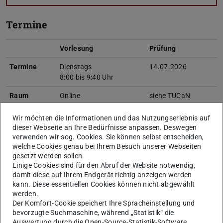
Termine
Vorlesung
Prüfung
Termine
Dienstags
14.07.2026
8:00 bis 9:40 Uhr
Raum
Online
siehe TUCaN
Die Vorlesungen findet im Wechsel mit den Vorlesungen des
Wir möchten die Informationen und das Nutzungserlebnis auf
Moduls Unterirdisches Bauen statt.
dieser Webseite an Ihre Bedürfnisse anpassen. Deswegen
verwenden wir sog. Cookies. Sie können selbst entscheiden,
welche Cookies genau bei Ihrem Besuch unserer Webseiten
gesetzt werden sollen.
Organisatorisches
Einige Cookies sind für den Abruf der Website notwendig,
damit diese auf Ihrem Endgerät richtig anzeigen werden
Ansprechpartner:
Dr.-Ing. Jens Turek, Dr.-Ing. Matthias
kann. Diese essentiellen Cookies können nicht abgewählt
werden.
Schallert (Fachliches) und Alexander Kochnev, M.Sc.
Der Komfort-Cookie speichert Ihre Spracheinstellung und
(Lehrkoordination)
bevorzugte Suchmaschine, während „Statistik“ die
Auswertung durch die Open-Source-Statistik-Software