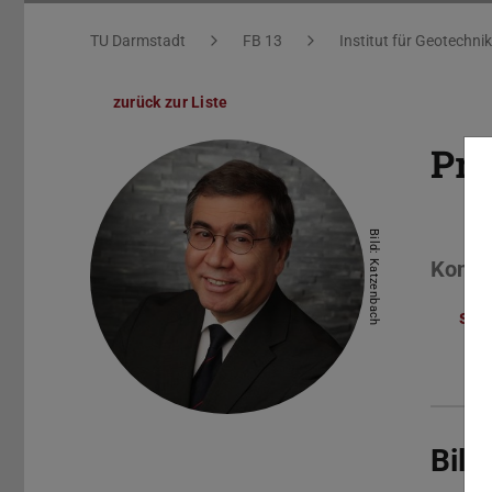
Sie befinden sich hier:
TU Darmstadt
FB 13
Institut für Geotechnik
zurück zur Liste
Pro
Bild: Katzenbach
Konta
sek
Bil