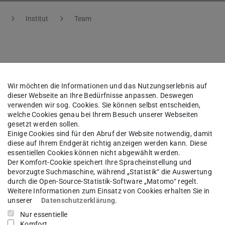
Institut
Team
f. Dr.-Ing.
Rolf Katzenbach
Wir möchten die Informationen und das Nutzungserlebnis auf
dieser Webseite an Ihre Bedürfnisse anpassen. Deswegen
verwenden wir sog. Cookies. Sie können selbst entscheiden,
welche Cookies genau bei Ihrem Besuch unserer Webseiten
kt
gesetzt werden sollen.
Einige Cookies sind für den Abruf der Website notwendig, damit
diese auf Ihrem Endgerät richtig anzeigen werden kann. Diese
retariat@katzenbach-ingenieure.de
essentiellen Cookies können nicht abgewählt werden.
Der Komfort-Cookie speichert Ihre Spracheinstellung und
bevorzugte Suchmaschine, während „Statistik“ die Auswertung
durch die Open-Source-Statistik-Software „Matomo“ regelt.
Weitere Informationen zum Einsatz von Cookies erhalten Sie in
unserer
Datenschutzerklärung
.
dungsgang
Nur essentielle
Komfort