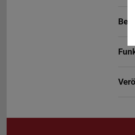
Beru
Funk
Verö