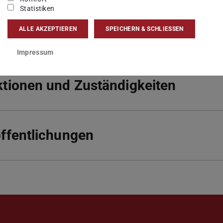
Statistiken
ALLE AKZEPTIEREN
SPEICHERN & SCHLIESSEN
fliche Laufbahn
Impressum
tionen und Zuständigkeiten
ffentlichungen