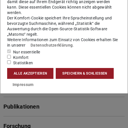
Kontakt
damit diese auf Ihrem Endgerät richtig anzeigen werden
kann. Diese essentiellen Cookies können nicht abgewählt
antaeus.bettmann@tu-...
werden.
Der Komfort-Cookie speichert Ihre Spracheinstellung und
+49 173 3405167
bevorzugte Suchmaschine, während „Statistik“ die
Auswertung durch die Open-Source-Statistik-Software
L5|01 428
„Matomo“ regelt.
Franziska-Braun-Str. 7
Weitere Informationen zum Einsatz von Cookies erhalten Sie
in unserer
Datenschutzerklärung
.
64287
Darmstadt
Nur essentielle
Links
Komfort
Statistiken
Antaeus Bettmann auf LinkedIn
ALLE AKZEPTIEREN
SPEICHERN & SCHLIESSEN
Antaeus Bettmann auf ResearchGate
numgeo-PFEM
Impressum
Publikationen
Forschung