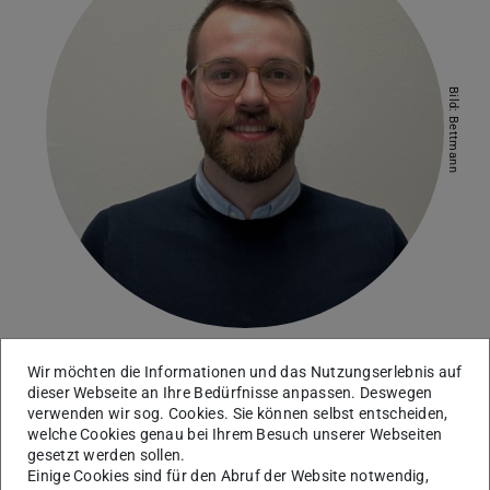
Bild: Bettmann
Wir möchten die Informationen und das Nutzungserlebnis auf
Arbeitsgebiet(e)
dieser Webseite an Ihre Bedürfnisse anpassen. Deswegen
verwenden wir sog. Cookies. Sie können selbst entscheiden,
Random Finite Element Method
,
Particle Finite
welche Cookies genau bei Ihrem Besuch unserer Webseiten
Element Method
gesetzt werden sollen.
Einige Cookies sind für den Abruf der Website notwendig,