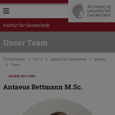
Menü öffnen
Institut für Geotechnik
Unser Team
Sie befinden sich hier:
TU Darmstadt
FB 13
Institut für Geotechnik
Institut
Team
zurück zur Liste
Antaeus Bettmann
M.Sc.