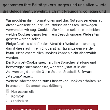
genommen ihre Beiträge vorzutragen und uns allen wurde
die Gelegenheit verwehrt, sich mit Freunden, Kollegen und
Geschäftspartnern in der entspannten Atmosphäre
Wir möchten die Informationen und das Nutzungserlebnis auf
unseres Kolloquiums auszutauschen.
dieser Webseite an Ihre Bedürfnisse anpassen. Deswegen
verwenden wir sog. Cookies. Sie können selbst entscheiden,
Wir haben sehr viel Zeit, Energie und natürlich auch Geld
welche Cookies genau bei Ihrem Besuch unserer Webseiten
aufgewendet, was nun nicht zu dem gewünschten
gesetzt werden sollen.
Einige Cookies sind für den Abruf der Website notwendig,
Ergebnis geführt hat.
damit diese auf Ihrem Endgerät richtig anzeigen werden
kann. Diese essentiellen Cookies können nicht abgewählt
Deshalb freut uns das positive Feedback von einigen
werden.
Teilnehmern und Firmen umso mehr, ihren
Der Komfort-Cookie speichert Ihre Spracheinstellung und
Teilnahmebeitrag oder Teile von diesem an den
bevorzugte Suchmaschine, während „Statistik“ die
Auswertung durch die Open-Source-Statistik-Software
„Förderverein der Freunde des Institutes für Geotechnik an
„Matomo“ regelt.
der Technischen Universität Darmstadt e.V.“ zu spenden
Weitere Informationen zum Einsatz von Cookies erhalten Sie
und uns damit zu unterstützen. Auch Zusagen von Firmen
in unserer
Datenschutzerklärung
.
Nur essentielle
und Teilnehmern, im nächsten Jahr unbedingt dabei sein
Komfort
zu wollen, ermutigen und bestärken uns sehr darin für das
Statistiken
Jahr 2021 ein hervorragendes Geotechnik-Kolloquium zu
ALLE AKZEPTIEREN
SPEICHERN & SCHLIESSEN