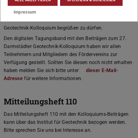
planen.
In diesem Sinne hoffen wir sehr, Sie alle im nächsten Jahr
Impressum
am 11.03.2021 zu unserem dann 28. Darmstädter
Geotechnik-Kolloquium begrüßen zu dürfen.
Den digitalen Tagungsband mit den Beiträgen zum 27.
Darmstädter Geotechnik-Kolloquium haben wir allen
Teilnehmern und Mitgliedern des Fördervereins zur
Verfügung gestellt. Sollten Sie diesen noch nicht erhalten
haben melden Sie sich bitte unter
dieser E-Mail-
Adresse
für weitere Informationen.
Mitteilungsheft 110
Das Mitteilungsheft 110 mit den Kolloquiums-Beiträgen
kann über das Institut für Geotechnik bezogen werden.
Bitte sprechen Sie uns bei Interesse an.