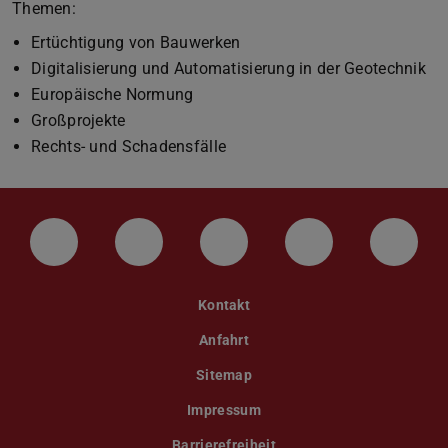
Themen:
Ertüchtigung von Bauwerken
Digitalisierung und Automatisierung in der Geotechnik
Europäische Normung
Großprojekte
Rechts- und Schadensfälle
LinkedIn-Seite der TU Darmstadt
Instagram-Kanal der TU Darmstad
Bluesky-Kanal der TU D
Facebook-Seite
YouTu
Kontakt
Anfahrt
Sitemap
Impressum
Barrierefreiheit