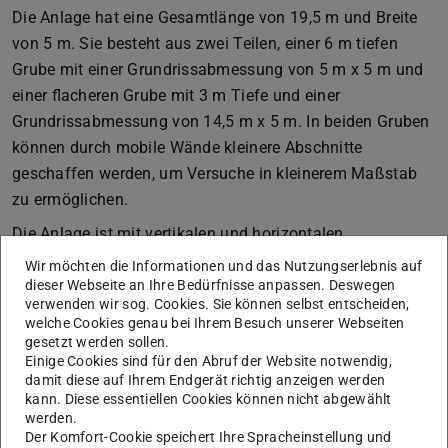
Die Anlage hat eine Gesamtlänge von 19,5 m und Breite
von 5 m. Sie besteht aus zwei Teilen, einer 6 m tiefen
Grube mit einer Grundrissabmessung von 5 m x 5 m und
einer flacheren Grube mit 3 m Tiefe und einer
Grundrissabmessung von 14,5 m x 5 m. In beiden Gruben
können durch mobile Wände kleinere Abschnitte
geschaffen werden, um Versuche in kleinerem Maßstab
zu ermöglichen.
Die Anlage ist mit vertikalen und horizontalen
Hydraulikpressen ausgestattet, die statische und
Wir möchten die Informationen und das Nutzungserlebnis auf
dynamische Kräfte oder Verschiebung übertragen können.
dieser Webseite an Ihre Bedürfnisse anpassen. Deswegen
verwenden wir sog. Cookies. Sie können selbst entscheiden,
Die maximale vertikale und horizontale statische
welche Cookies genau bei Ihrem Besuch unserer Webseiten
Belastung beträgt derzeit 200 t bzw. 50 t, höhere
gesetzt werden sollen.
Einige Cookies sind für den Abruf der Website notwendig,
Belastungen sind jedoch möglich. Sowohl der vertikale
damit diese auf Ihrem Endgerät richtig anzeigen werden
als auch der horizontale Belastungsrahmen sind
kann. Diese essentiellen Cookies können nicht abgewählt
beweglich und können an verschiedenen Stellen in der
werden.
Der Komfort-Cookie speichert Ihre Spracheinstellung und
Grube positioniert werden, um unterschiedlichen