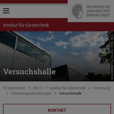
Menü öffnen
Institut für Geotechnik
Bild: Kanz, Institut für Geotechnik
Versuchshalle
Sie befinden sich hier:
TU Darmstadt
FB 13
Institut für Geotechnik
Forschung
Forschungseinrichtungen
Versuchshalle
KONTAKT