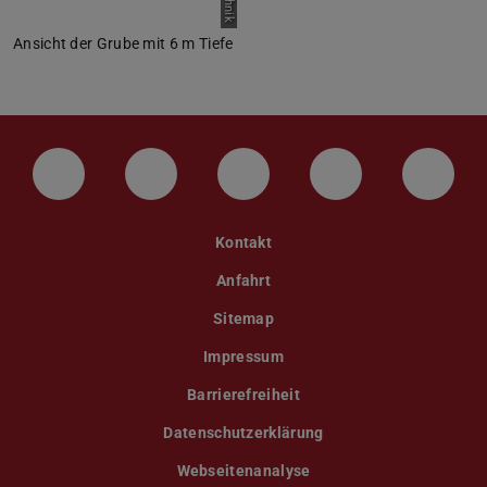
Ansicht der Grube mit 6 m Tiefe
LinkedIn-Seite der TU Darmstadt
Instagram-Kanal der TU Darmstad
Bluesky-Kanal der TU D
Facebook-Seite
YouTu
Kontakt
Anfahrt
Sitemap
Impressum
Barrierefreiheit
Datenschutzerklärung
Webseitenanalyse